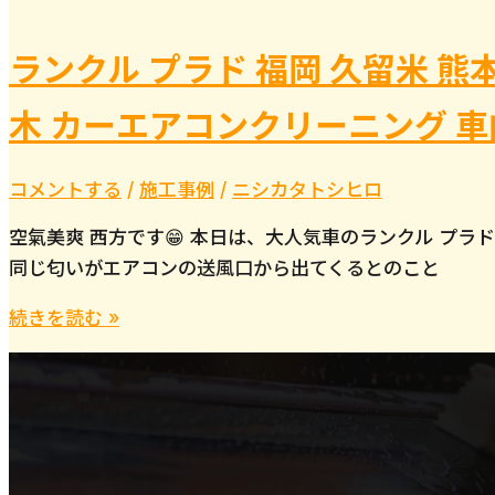
ランクル プラド 福岡 久留米 熊本
木 カーエアコンクリーニング 
コメントする
/
施工事例
/
ニシカタトシヒロ
空氣美爽 西方です😁 本日は、大人気車のランクル
同じ匂いがエアコンの送風口から出てくるとのこと
ラ
続きを読む »
ン
ク
ル
プ
ラ