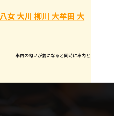
八女 大川 柳川 大牟田 大
ます。 車内の匂いが氣になると同時に車内と