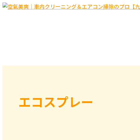
内
容
ホーム
を
サービス
ス
空氣美爽について
キ
料金メニュー
ッ
お問い合わせ
プ
エコスプレー