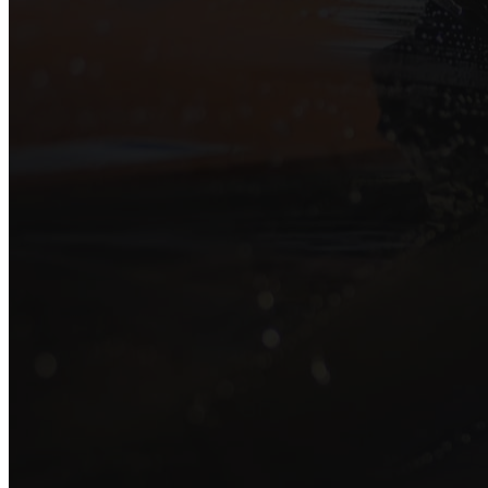
ド
福
岡
久
留
米
熊
本
佐
賀
長
崎
大
分
広
川