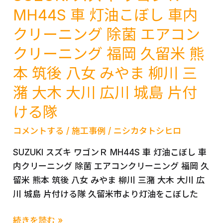
児
ト
MH44S 車 灯油こぼし 車内
島
ラ
広
クリーニング 除菌 エアコン
車
川
クリーニング 福岡 久留米 熊
タ
柳
バ
本 筑後 八女 みやま 柳川 三
川
コ
大
潴 大木 大川 広川 城島 片付
臭
木
カ
ける隊
大
ー
川
コメントする
/
施工事例
/
ニシカタトシヒロ
エ
み
ア
SUZUKI スズキ ワゴンＲ MH44S 車 灯油こぼし 車
や
コ
内クリーニング 除菌 エアコンクリーニング 福岡 久
ま
ン
留米 熊本 筑後 八女 みやま 柳川 三潴 大木 大川 広
筑
ク
川 城島 片付ける隊 久留米市より灯油をこぼした
後
リ
八
ー
SUZUKI
続きを読む »