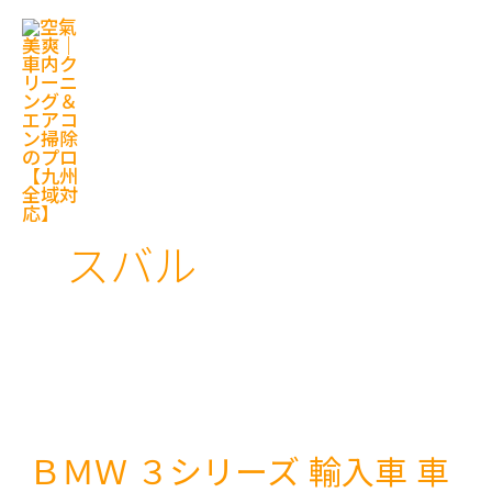
内
容
を
ス
キ
ッ
プ
スバル
ＢＭＷ ３シリーズ 輸入車 車