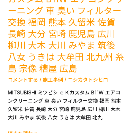
ア
本
後
ーニング 車 臭い フィルター
コ
久
八
交換 福岡 熊本 久留米 佐賀
ン
留
女
ク
米
う
長崎 大分 宮崎 鹿児島 広川
リ
佐
き
柳川 大木 大川 みやま 筑後
ー
賀
は
ニ
八女 うきは 大牟田 北九州 糸
長
大
ン
崎
牟
島 宗像 糟屋 広島
グ
大
田
北
コメントする
/
施工事例
/
ニシカタトシヒロ
分
北
九
宮
九
MITSUBISHI ミツビシ ｅＫカスタム B11W エアコ
州
崎
州
ンクリーニング 車 臭い フィルター交換 福岡 熊本
福
鹿
糸
久留米 佐賀 長崎 大分 宮崎 鹿児島 広川 柳川 大木
岡
児
島
大川 みやま 筑後 八女 うきは 大牟田 北九
久
島
宗
留
広
像