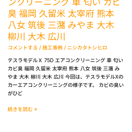
ンクリーニング 車 匂い カビ
広
宮
ク
島
臭 福岡 久留米 太宰府 熊本
崎
リ
鹿
八女 筑後 三潴 みやま 大木
ー
児
ニ
柳川 大木 広川
島
ン
広
コメントする
/
施工事例
/
ニシカタトシヒロ
グ
川
除
テスラモデルＸ 75D エアコンクリーニング 車 匂い
柳
菌
カビ臭 福岡 久留米 太宰府 熊本 八女 筑後 三潴 み
川
エ
やま 大木 柳川 大木 広川 今回は、テスラモデルXの
大
ア
カーエアコンクリーニングの様子です。 カビの臭い
木
コ
がひど
大
ン
川
ク
テ
続きを読む »
み
リ
ス
や
ー
ラ
ま
ニ