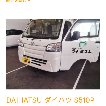
MITSUBISHI
続きを読む »
米
川
糟
ミ
熊
柳
屋
ツ
本
川
広
ビ
佐
大
島
シ
賀
木
岡
ｅ
長
大
山
Ｋ
崎
川
カ
大
み
ス
分
や
タ
八
ま
ム
女
筑
B11W
筑
後
エ
後
八
ア
み
女
コ
や
う
DAIHATSU ダイハツ S510P
ン
ま
き