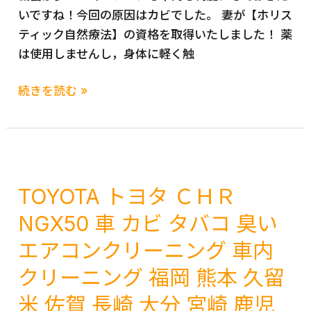
ア
いですね！今回の原因はカビでした。 妻が【ホリス
熊
大
コ
ティック自然療法】の資格を取得いたしました！ 薬
本
川
ン
は使用しませんし，身体に軽く触
久
み
掃
留
や
TOYOTA
除
続きを読む »
米
ま
ト
車
佐
筑
ヨ
臭
賀
後
タ
い
長
八
ヴ
車
崎
女
ェ
内
TOYOTA トヨタ ＣＨＲ
大
う
ル
福
分
き
NGX50 車 カビ タバコ 臭い
フ
岡
宮
は
エアコンクリーニング 車内
ァ
久
崎
大
イ
留
鹿
牟
クリーニング 福岡 熊本 久留
ア
米
児
田
米 佐賀 長崎 大分 宮崎 鹿児
ANH20W
熊
島
北