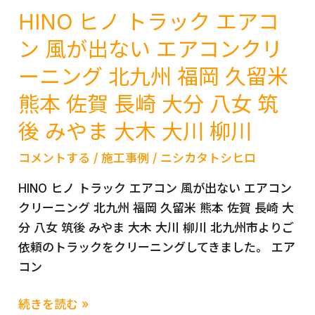
Ｈ
ン
HINO ヒノ トラック エアコ
き
Ｒ
グ
は
ン 風が出ない エアコンクリ
NGX50
福
大
ーニング 北九州 福岡 久留米
車
岡
牟
カ
熊
田
熊本 佐賀 長崎 大分 八女 筑
ビ
本
北
後 みやま 大木 大川 柳川
タ
久
九
バ
留
州
コメントする
/
施工事例
/
ニシカタトシヒロ
コ
米
糸
HINO ヒノ トラック エアコン 風が出ない エアコン
臭
佐
島
クリーニング 北九州 福岡 久留米 熊本 佐賀 長崎 大
い
賀
分 八女 筑後 みやま 大木 大川 柳川 北九州市よりご
エ
長
依頼のトラックをクリーニングしてきました。 エア
ア
崎
コン
コ
大
ン
分
HINO
続きを読む »
ク
宮