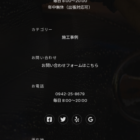
毎日 8:00〜20:00
匂
像
柳
年中無休（出張対応可）
い
川
カ
三
ビ
カテゴリー
潴
臭
施工事例
大
福
木
岡
お問い合わせ
大
久
お問い合わせフォームはこちら
川
留
広
米
川
お電話
太
0942-25-8679
城
宰
毎日 8:00〜20:00
島
府
片
熊
付
本
け
八
る
所在地