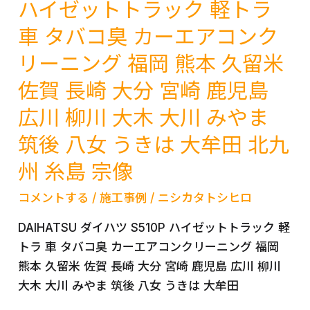
ク
ハイゼットトラック 軽トラ
大
は
リ
木
車 タバコ臭 カーエアコンク
大
ー
大
牟
リーニング 福岡 熊本 久留米
ニ
川
田
ン
佐賀 長崎 大分 宮崎 鹿児島
柳
北
グ
川
九
広川 柳川 大木 大川 みやま
車
州
臭
筑後 八女 うきは 大牟田 北九
糸
い
州 糸島 宗像
島
フ
宗
ィ
コメントする
/
施工事例
/
ニシカタトシヒロ
像
ル
糟
DAIHATSU ダイハツ S510P ハイゼットトラック 軽
タ
屋
トラ 車 タバコ臭 カーエアコンクリーニング 福岡
ー
広
熊本 久留米 佐賀 長崎 大分 宮崎 鹿児島 広川 柳川
交
島
大木 大川 みやま 筑後 八女 うきは 大牟田
換