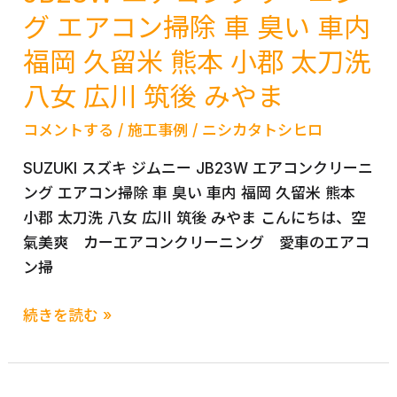
グ エアコン掃除 車 臭い 車内
ア
ン
ス
グ
福岡 久留米 熊本 小郡 太刀洗
リ
臭
八女 広川 筑後 みやま
ー
い
ト
酸
コメントする
/
施工事例
/
ニシカタトシヒロ
AWS210
っ
SUZUKI スズキ ジムニー JB23W エアコンクリーニ
車
ぱ
ング エアコン掃除 車 臭い 車内 福岡 久留米 熊本
エ
い
小郡 太刀洗 八女 広川 筑後 みやま こんにちは、空
ア
福
氣美爽 カーエアコンクリーニング 愛車のエアコ
コ
岡
ン掃
ン
熊
臭
本
SUZUKI
続きを読む »
い
久
ス
除
留
ズ
菌
米
キ
防
佐