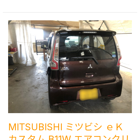
ヒ
リ
崎
ノ
ー
鹿
ト
ニ
児
ラ
ン
島
ッ
グ
広
ク
車
川
エ
内
柳
ア
ク
川
コ
リ
大
ン
ー
木
風
ニ
大
が
ン
川
出
グ
み
な
福
や
MITSUBISHI ミツビシ ｅＫ
い
岡
ま
エ
カスタム B11W エアコンクリ
熊
筑