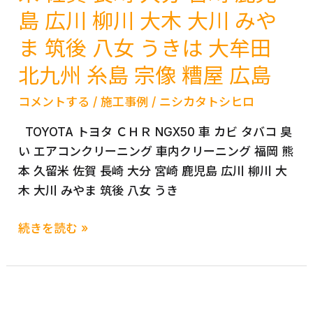
エ
本
島 広川 柳川 大木 大川 みや
広
九
ア
小
川
州
ま 筑後 八女 うきは 大牟田
コ
郡
柳
糸
北九州 糸島 宗像 糟屋 広島
ン
太
川
島
ク
刀
大
宗
コメントする
/
施工事例
/
ニシカタトシヒロ
リ
洗
木
像
ー
八
TOYOTA トヨタ ＣＨＲ NGX50 車 カビ タバコ 臭
大
糟
ニ
女
い エアコンクリーニング 車内クリーニング 福岡 熊
川
屋
ン
広
本 久留米 佐賀 長崎 大分 宮崎 鹿児島 広川 柳川 大
み
広
グ
川
木 大川 みやま 筑後 八女 うき
や
島
車
筑
ま
TOYOTA
内
後
続きを読む »
筑
ト
ク
み
後
ヨ
リ
や
八
タ
ー
ま
女
Ｃ
ニ
う