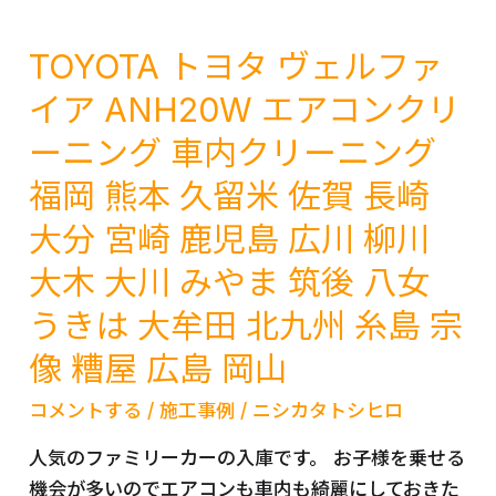
ジ
カ
賀
ム
TOYOTA トヨタ ヴェルファ
ビ
長
ニ
カ
崎
イア ANH20W エアコンクリ
ー
ー
大
ーニング 車内クリーニング
JB23W
エ
分
エ
ア
宮
福岡 熊本 久留米 佐賀 長崎
ア
コ
崎
大分 宮崎 鹿児島 広川 柳川
コ
ン
鹿
ン
大木 大川 みやま 筑後 八女
ク
児
ク
リ
島
うきは 大牟田 北九州 糸島 宗
リ
ー
広
像 糟屋 広島 岡山
ー
ニ
川
ニ
ン
柳
コメントする
/
施工事例
/
ニシカタトシヒロ
ン
グ
川
グ
人気のファミリーカーの入庫です。 お子様を乗せる
福
大
エ
機会が多いのでエアコンも車内も綺麗にしておきた
岡
木