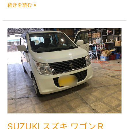
福
DAIHATSU
続きを読む »
岡
ダ
熊
イ
本
ハ
久
ツ
留
S510P
米
ハ
佐
イ
賀
ゼ
長
ッ
崎
ト
大
ト
分
ラ
宮
ッ
崎
ク
鹿
SUZUKI スズキ ワゴンＲ
軽