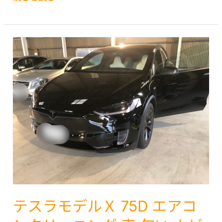
女
ニ
ス
う
ン
ズ
き
グ
キ
は
福
ワ
大
岡
ゴ
牟
熊
ン
田
本
Ｒ
北
久
MH44S
九
留
車
州
米
灯
糸
佐
油
島
賀
こ
宗
長
ぼ
像
崎
し
糟
テスラモデルＸ 75D エアコ
大
車
屋
分
内