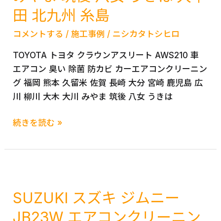
田 北九州 糸島
レ
ー
コメントする
/
施工事例
/
ニシカタトシヒロ
タ
ー
TOYOTA トヨタ クラウンアスリート AWS210 車
洗
エアコン 臭い 除菌 防カビ カーエアコンクリーニン
浄
グ 福岡 熊本 久留米 佐賀 長崎 大分 宮崎 鹿児島 広
カ
川 柳川 大木 大川 みやま 筑後 八女 うきは
ー
TOYOTA
エ
続きを読む »
ト
ア
ヨ
コ
タ
ン
ク
ク
ラ
リ
SUZUKI スズキ ジムニー
ウ
ー
JB23W エアコンクリーニン
ン
ニ