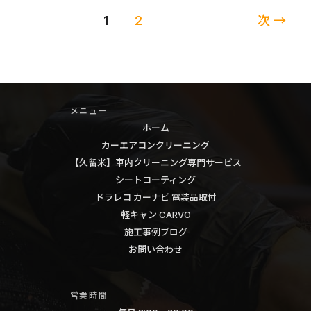
モ
筑
ン
1
2
次
→
デ
後
グ
ル
八
福
Ｘ
女
岡
75D
う
久
エ
き
メニュー
留
ア
は
ホーム
米
コ
カーエアコンクリーニング
大
熊
ン
【久留米】車内クリーニング専門サービス
牟
本
ク
シートコーティング
田
筑
リ
ドラレコ カーナビ 電装品取付
北
後
軽キャン CARVO
ー
九
八
施工事例ブログ
ニ
州
女
お問い合わせ
ン
糸
み
グ
島
や
車
営業時間
宗
ま