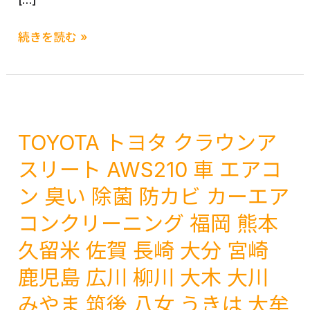
[…]
Ｂ
続きを読む »
Ｍ
Ｗ
３
シ
リ
TOYOTA トヨタ クラウンア
ー
スリート AWS210 車 エアコ
ズ
ン 臭い 除菌 防カビ カーエア
輸
入
コンクリーニング 福岡 熊本
車
久留米 佐賀 長崎 大分 宮崎
車
エ
鹿児島 広川 柳川 大木 大川
バ
みやま 筑後 八女 うきは 大牟
ポ