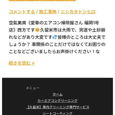
ク
リ
コメントする
/
施工事例
/
ニシカタトシヒロ
ー
空氣美爽｟愛車のエアコン掃除屋さん 福岡1号
ニ
店｠西方です
久留米市は大雨で、完遂や土砂崩
ン
れなどがあり大変です
皆様のところは大丈夫で
福
しょうか？ 車関係のことだけではなくてお困りの
岡
ことなどございましたらお声掛けください！な
久
留
BMW
続きを読む »
米
3
熊
シ
本
リ
メニュー
佐
ー
ホーム
賀
ズ
カーエアコンクリーニング
長
カ
【久留米】車内クリーニング専門サービス
崎
ー
シートコーティング