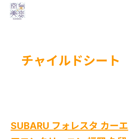
内
容
を
ス
キ
ッ
チャイルドシート
プ
SUBARU フォレスタ カーエ