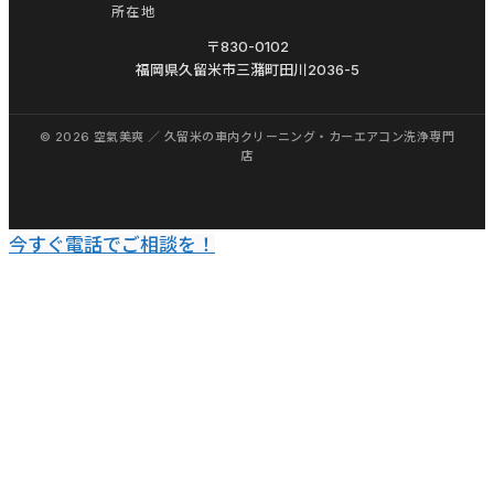
潴
所在地
ー
城
〒830-0102
洗
福岡県久留米市三潴町田川2036-5
島
浄
み
福
や
岡
き
久
町
留
上
米
今すぐ電話でご相談を！
峰
太
車
宰
内
府
ク
熊
リ
本
ー
佐
ニ
賀
ン
長