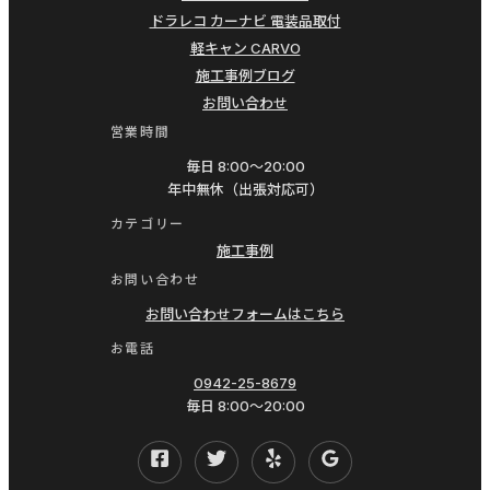
筑
ドラレコ カーナビ 電装品取付
エ
後
軽キャン CARVO
ア
八
施工事例ブログ
コ
女
お問い合わせ
ン
み
営業時間
ク
や
毎日 8:00〜20:00
リ
年中無休（出張対応可）
ま
ー
広
カテゴリー
ニ
施工事例
川
ン
お問い合わせ
柳
グ
お問い合わせフォームはこちら
川
エ
大
お電話
バ
川
0942-25-8679
ポ
毎日 8:00〜20:00
大
レ
木
ー
三
タ