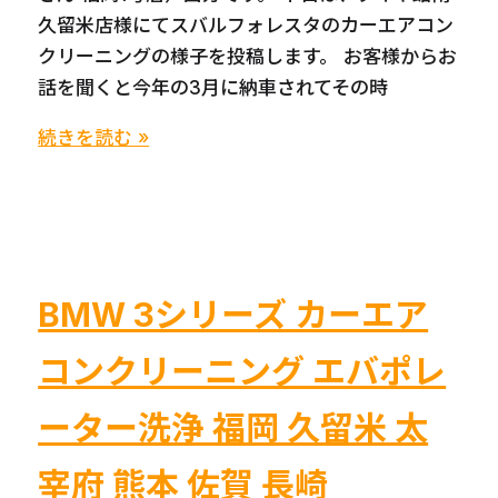
久留米店様にてスバルフォレスタのカーエアコン
クリーニングの様子を投稿します。 お客様からお
話を聞くと今年の3月に納車されてその時
SUBARU
続きを読む »
フ
ォ
レ
ス
タ
BMW 3シリーズ カーエア
カ
ー
コンクリーニング エバポレ
エ
ア
ーター洗浄 福岡 久留米 太
コ
宰府 熊本 佐賀 長崎
ン