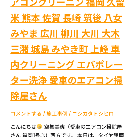
アコンクリーニン 福岡 久留
米 熊本 佐賀 長崎 筑後 八女
みやま 広川 柳川 大川 大木
三潴 城島 みやき町 上峰 車
内クリーニング エバポレー
ター洗浄 愛車のエアコン掃
除屋さん
コメントする
/
施工事例
/
ニシカタトシヒロ
こんにちは
空氣美爽（愛車のエアコン掃除屋
さん 福岡1号店）西方です。 本日は、タイヤ館南