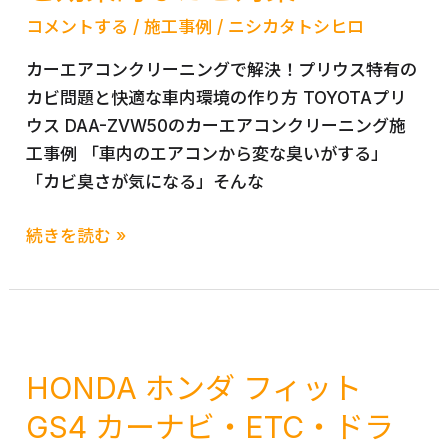
始！！！
ー
コメントする
/
施工事例
/
ニシカタトシヒロ
ニ
カーエアコンクリーニングで解決！プリウス特有の
ン
カビ問題と快適な車内環境の作り方 TOYOTAプリ
グ
ウス DAA-ZVW50のカーエアコンクリーニング施
で
工事例 「車内のエアコンから変な臭いがする」
車
「カビ臭さが気になる」そんな
内
の
カ
続きを読む »
臭
ー
い
エ
を
ア
徹
コ
底
ン
HONDA ホンダ フィット
解
ク
GS4 カーナビ・ETC・ドラ
消！
リ
ア