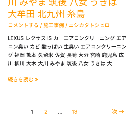
川 みやま 筑後 八女 うきは
ー
放
大牟田 北九州 糸島
ニ
置
ン
車
コメントする
/
施工事例
/
ニシカタトシヒロ
グ
両
LEXUS レクサス IS カーエアコンクリーニング エア
全
コン臭い カビ 酸っぱい 生臭い エアコンクリーニン
バ
グ 福岡 熊本 久留米 佐賀 長崎 大分 宮崎 鹿児島 広
ラ
川 柳川 大木 大川 みやま 筑後 八女 うきは 大
し
エ
LEXUS
続きを読む »
ア
レ
コ
ク
ン
サ
ク
1
2
…
13
次
→
ス
リ
IS
ー
カ
ニ