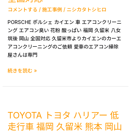
カ
対
コメントする
/
施工事例
/
ニシカタトシヒロ
メ
策
ラ
PORSCHE ポルシェ カイエン 車 エアコンクリーニ
取
ング エアコン臭い 花粉 酸っぱい 福岡 久留米 八女
付
筑後 岡山 全国対応 久留米市よりカイエンのカーエ
福
アコンクリーニングのご依頼 愛車のエアコン掃除
岡
屋さんは専門
久
留
PORSCHE
続きを読む »
米
ポ
筑
ル
後
シ
八
ェ
女
カ
TOYOTA トヨタ ハリアー 低
み
イ
走行車 福岡 久留米 熊本 岡山
や
エ