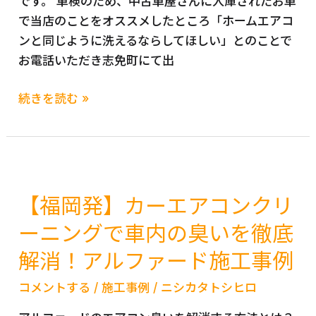
です。 車検のため、中古車屋さんに入庫されたお車
コ
特
で当店のことをオススメしたところ「ホームエアコ
ン
殊
ンと同じように洗えるならしてほしい」とのことで
ク
清
お電話いただき志免町にて出
リ
掃
ー
嘔
TOYOTA
続きを読む »
ニ
吐
カ
ン
灯
ロ
グ
油
ー
福
保
ラ
岡
険
ク
【福岡発】カーエアコンクリ
久
対
ロ
留
ーニングで車内の臭いを徹底
応
ス
米
解消！アルファード施工事例
車
ZVG11
み
内
カ
や
コメントする
/
施工事例
/
ニシカタトシヒロ
ク
ー
ま
リ
エ