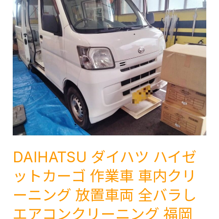
ハ
臭
リ
い
ア
花
ー
粉
低
酸
走
っ
行
ぱ
車
い
福
福
岡
岡
久
久
DAIHATSU ダイハツ ハイゼ
留
留
米
ットカーゴ 作業車 車内クリ
米
熊
八
ーニング 放置車両 全バラし
本
女
エアコンクリーニング 福岡
岡
筑