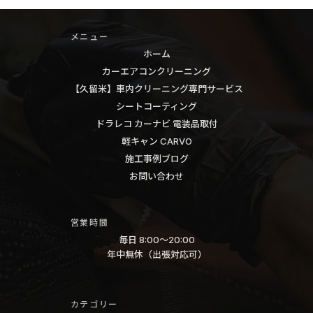
ー
ン
エ
グ
メニュー
ア
福
ホーム
コ
カーエアコンクリーニング
岡
ン
【久留米】車内クリーニング専門サービス
熊
ク
シートコーティング
本
リ
ドラレコ カーナビ 電装品取付
久
軽キャン CARVO
ー
留
施工事例ブログ
ニ
米
お問い合わせ
ン
高
グ
知
エ
営業時間
毎日 8:00〜20:00
ア
年中無休（出張対応可）
コ
ン
臭
カテゴリー