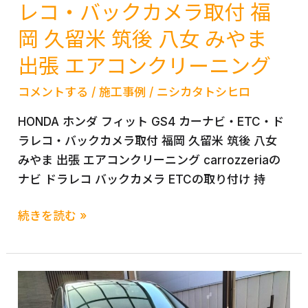
レコ・バックカメラ取付 福
ー
ル
ニ
岡 久留米 筑後 八女 みやま
フ
ン
ァ
出張 エアコンクリーニング
グ
ー
で
コメントする
/
施工事例
/
ニシカタトシヒロ
ド
健
施
HONDA ホンダ フィット GS4 カーナビ・ETC・ド
康
工
ラレコ・バックカメラ取付 福岡 久留米 筑後 八女
＆
事
みやま 出張 エアコンクリーニング carrozzeriaの
快
例
ナビ ドラレコ バックカメラ ETCの取り付け 持
適
空
HONDA
続きを読む »
間
ホ
を
ン
実
ダ
現！
フ
TOYOTA