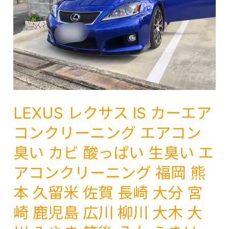
ン
ッ
グ
ト
シ
カ
ー
ー
ト
ゴ
コ
作
ー
業
テ
LEXUS レクサス IS カーエア
車
ィ
車
コンクリーニング エアコン
ン
内
臭い カビ 酸っぱい 生臭い エ
グ
ク
シ
アコンクリーニング 福岡 熊
リ
ー
ー
本 久留米 佐賀 長崎 大分 宮
ト
ニ
ク
崎 鹿児島 広川 柳川 大木 大
ン
リ
グ