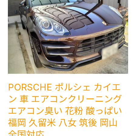
ィ
プ
ッ
リ
ト
ウ
GS4
ス
カ
の
ー
施
ナ
工
ビ・
事
ETC・
例
ド
と
PORSCHE ポルシェ カイエ
ラ
効
レ
ン 車 エアコンクリーニング
果
コ・
的
エアコン臭い 花粉 酸っぱい
バ
な
福岡 久留米 八女 筑後 岡山
ッ
カ
ク
ビ
全国対応