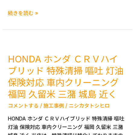
TOYOTA
続きを読む »
ト
ヨ
タ
カ
ロ
HONDA ホンダ ＣＲＶハイ
ー
ブリッド 特殊清掃 嘔吐 灯油
ラ
保険対応 車内クリーニング
フ
ィ
福岡 久留米 三潴 城島 近く
ー
ル
コメントする
/
施工事例
/
ニシカタトシヒロ
ダ
HONDA ホンダ ＣＲＶハイブリッド 特殊清掃 嘔吐
ー
灯油 保険対応 車内クリーニング 福岡 久留米 三潴
営