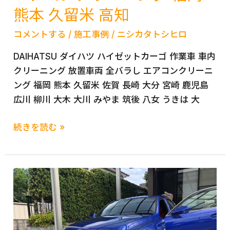
山
後
熊本 久留米 高知
エ
岡
コメントする
/
施工事例
/
ニシカタトシヒロ
バ
山
ポ
全
DAIHATSU ダイハツ ハイゼットカーゴ 作業車 車内
レ
国
クリーニング 放置車両 全バラし エアコンクリーニ
ー
対
ング 福岡 熊本 久留米 佐賀 長崎 大分 宮崎 鹿児島
タ
応
広川 柳川 大木 大川 みやま 筑後 八女 うきは 大
ー
洗
DAIHATSU
続きを読む »
浄
ダ
車
イ
内
ハ
ク
ツ
リ
ハ
ー
イ
ニ
ゼ