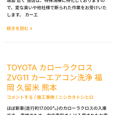
城島 近く 当店は、特殊清掃に特化しておりますの
業
で、変な臭いや他社様で断られた作業をお受けいた
車
します。 カーエ
の
車
HONDA
続きを読む »
内
ホ
ク
ン
リ
ダ
ー
Ｃ
ニ
Ｒ
TOYOTA カローラクロス
ン
Ｖ
ZVG11 カーエアコン洗浄 福
グ
ハ
と
岡 久留米 熊本
イ
カ
ブ
ー
コメントする
/
施工事例
/
ニシカタトシヒロ
リ
エ
ッ
ほぼ新車(走行約17.000㌔)のカローラクロスの入庫
ア
ド