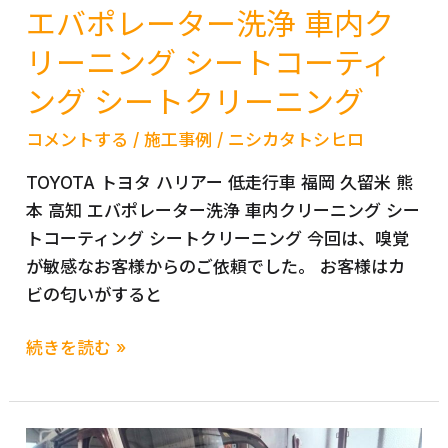
ま
エバポレーター洗浄 車内ク
ン
出
車
リーニング シートコーティ
張
エ
エ
ング シートクリーニング
ア
ア
コ
コメントする
/
施工事例
/
ニシカタトシヒロ
コ
ン
ン
TOYOTA トヨタ ハリアー 低走行車 福岡 久留米 熊
ク
ク
本 高知 エバポレーター洗浄 車内クリーニング シー
リ
リ
トコーティング シートクリーニング 今回は、嗅覚
ー
ー
が敏感なお客様からのご依頼でした。 お客様はカ
ニ
ニ
ビの匂いがすると
ン
ン
グ
グ
TOYOTA
続きを読む »
エ
ト
ア
ヨ
コ
タ
ン