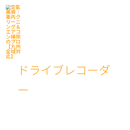
内
容
を
ス
キ
ッ
プ
ドライブレコーダ
ー