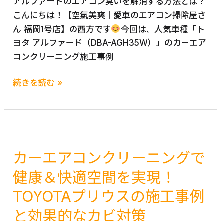
アルファードのエアコン臭いを解消する方法とは？
八
ー
ア
こんにちは！【空氣美爽｜愛車のエアコン掃除屋さ
女
ニ
コ
ん 福岡1号店】の西方です
今回は、人気車種「ト
広
ン
ン
ヨタ アルファード（DBA-AGH35W）」のカーエア
川
グ
洗
コンクリーニング施工事例
大
福
浄
木
岡
福
【福
続きを読む »
全
久
岡
岡
国
留
久
発】
出
米
留
カ
張
三
米
ー
対
潴
熊
エ
カーエアコンクリーニングで
応
城
本
ア
公
健康＆快適空間を実現！
島
コ
式
近
TOYOTAプリウスの施工事例
ン
LINE
く
ク
と効果的なカビ対策
開
リ