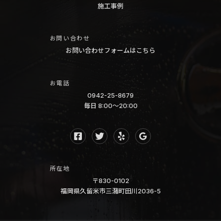
い
施工事例
カ
ビ
お問い合わせ
酸
お問い合わせフォームはこちら
っ
ぱ
お電話
い
0942-25-8679
生
毎日 8:00〜20:00
臭
い
エ
ア
所在地
コ
〒830-0102
ン
福岡県久留米市三潴町田川2036-5
ク
リ