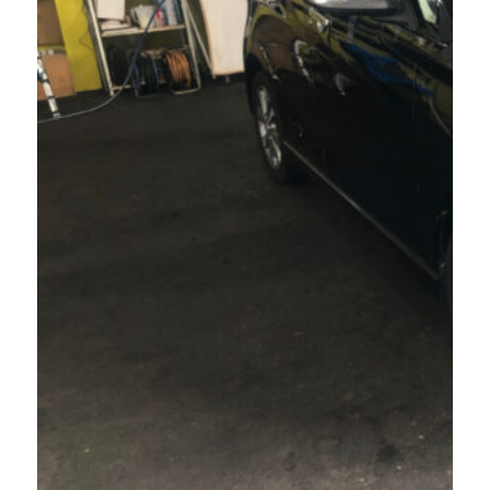
ン
ク
リ
ー
ニ
ン
グ
エ
ア
コ
ン
臭
い
カ
ビ
酸