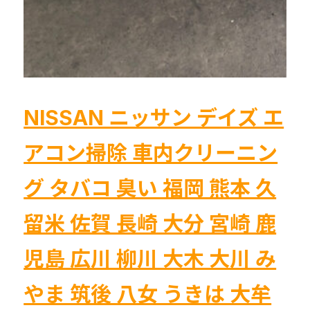
っ
ぱ
い
生
臭
い
NISSAN ニッサン デイズ エ
エ
アコン掃除 車内クリーニン
ア
コ
グ タバコ 臭い 福岡 熊本 久
ン
ク
留米 佐賀 長崎 大分 宮崎 鹿
リ
ー
児島 広川 柳川 大木 大川 み
ニ
ン
やま 筑後 八女 うきは 大牟
グ