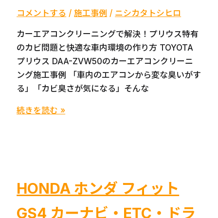
コメントする
/
施工事例
/
ニシカタトシヒロ
カーエアコンクリーニングで解決！プリウス特有
のカビ問題と快適な車内環境の作り方 TOYOTA
プリウス DAA-ZVW50のカーエアコンクリーニ
ング施工事例 「車内のエアコンから変な臭いがす
る」「カビ臭さが気になる」そんな
カ
続きを読む »
ー
エ
ア
コ
ン
HONDA ホンダ フィット
ク
リ
GS4 カーナビ・ETC・ドラ