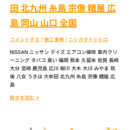
福
田 北九州 糸島 宗像 糟屋 広
岡
島 岡山 山口 全国
熊
本
久
コメントする
/
施工事例
/
ニシカタトシヒロ
留
NISSAN ニッサン デイズ エアコン掃除 車内クリ
米
ーニング タバコ 臭い 福岡 熊本 久留米 佐賀 長崎
佐
大分 宮崎 鹿児島 広川 柳川 大木 大川 みやま 筑
賀
後 八女 うきは 大牟田 北九州 糸島 宗像 糟屋 広
長
島
崎
大
NISSAN
続きを読む »
分
ニ
宮
ッ
崎
サ
鹿
1
2
…
6
次
→
ン