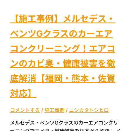
ラ
注
コ
ク
ン
【施工事例】メルセデス・
ロ
ク
ス
ベンツGクラスのカーエア
リ
ZVG11
ー
カ
コンクリーニング！エアコ
ニ
ー
ン
ンのカビ臭・健康被害を徹
エ
グ
ア
底解消【福岡・熊本・佐賀
コ
ン
対応】
洗
浄
コメントする
/
施工事例
/
ニシカタトシヒロ
福
岡
メルセデス・ベンツGクラスのカーエアコンクリ
久