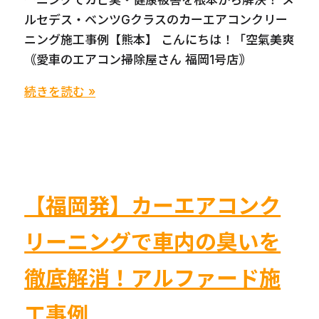
ーニングでカビ臭・健康被害を根本から解決！ メ
留
ルセデス・ベンツGクラスのカーエアコンクリー
米
ニング施工事例【熊本】 こんにちは！「空氣美爽
熊
｟愛車のエアコン掃除屋さん 福岡1号店｠
本
【施
続きを読む »
工
事
例】
メ
ル
【福岡発】カーエアコンク
セ
デ
リーニングで車内の臭いを
ス・
ベ
徹底解消！アルファード施
ン
工事例
ツ