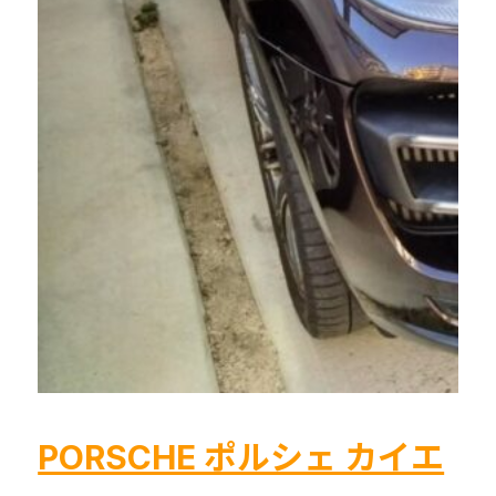
対
バ
策
ッ
ク
カ
メ
ラ
取
付
福
岡
久
留
米
筑
後
PORSCHE ポルシェ カイエ
八