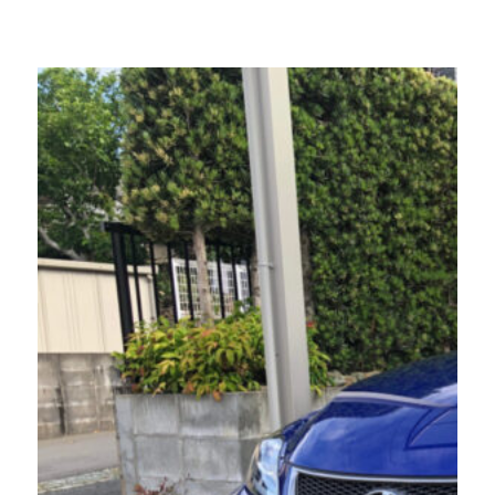
ポ
ル
シ
ェ
カ
イ
エ
ン
車
エ
ア
コ
ン
ク
リ
ー