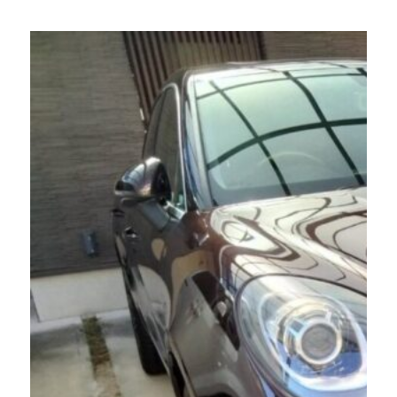
プ
ン
リ
ダ
ウ
フ
ス
ィ
の
ッ
施
ト
工
GS4
事
カ
例
ー
と
ナ
効
ビ・
果
ETC・
的
ド
な
ラ
カ
レ
ビ
コ・