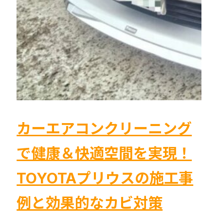
解
解
消
消！
【福
ア
岡・
ル
熊
フ
本・
ァ
佐
ー
賀
ド
対
施
カーエアコンクリーニング
応】
工
で健康＆快適空間を実現！
事
例
TOYOTAプリウスの施工事
例と効果的なカビ対策