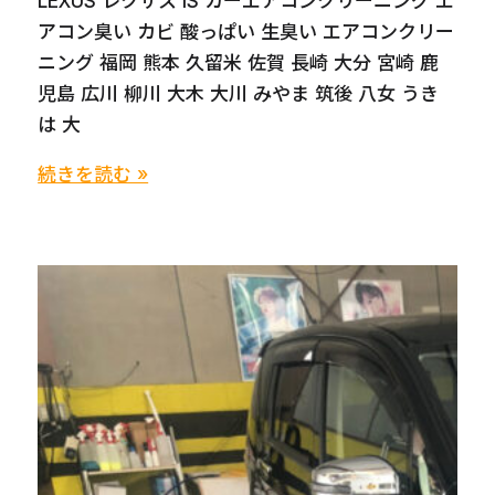
LEXUS レクサス IS カーエアコンクリーニング エ
アコン臭い カビ 酸っぱい 生臭い エアコンクリー
ニング 福岡 熊本 久留米 佐賀 長崎 大分 宮崎 鹿
児島 広川 柳川 大木 大川 みやま 筑後 八女 うき
は 大
LEXUS
続きを読む »
レ
ク
サ
ス
IS
カ
ー
エ
ア
コ