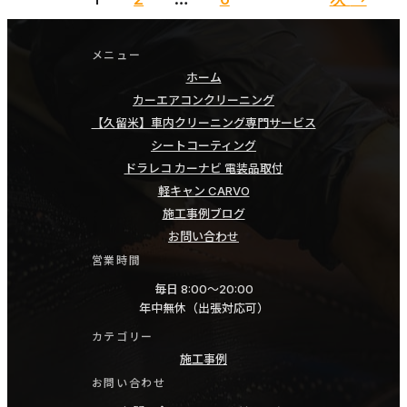
児
デ
島
イ
メニュー
広
ズ
ホーム
川
エ
カーエアコンクリーニング
柳
【久留米】車内クリーニング専門サービス
ア
川
シートコーティング
コ
大
ドラレコ カーナビ 電装品取付
ン
軽キャン CARVO
木
掃
施工事例ブログ
大
除
お問い合わせ
川
車
営業時間
み
内
毎日 8:00〜20:00
や
ク
年中無休（出張対応可）
ま
リ
カテゴリー
筑
ー
施工事例
後
ニ
お問い合わせ
八
ン