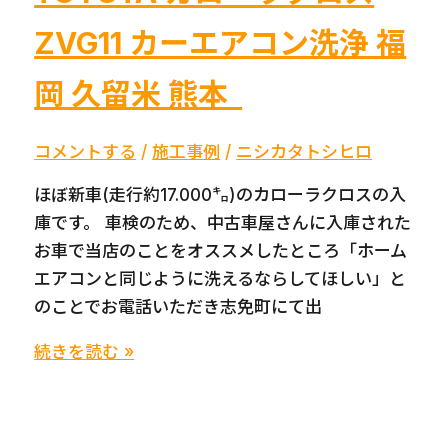
り
リ
ZVG11 カーエアコン洗浄 福
エ
ウ
ア
ス
岡 久留米 熊本
コ
Ｐ
ン
Ｈ
コメントする
/
施工事例
/
ニシカタトシヒロ
フ
Ｖ
ィ
ほぼ新車(走行約17.000㌔)のカローラクロスの入
カ
ル
庫です。 車検のため、中古車屋さんに入庫された
ー
タ
お車で当店のことをオススメしたところ「ホーム
エ
ー
エアコンと同じように洗えるならしてほしい」と
ア
の
のことでお電話いただき志免町にて出
コ
な
ン
TOYOTA
続きを読む »
い
洗
カ
車
浄
ロ
は
エ
ー
要
ア