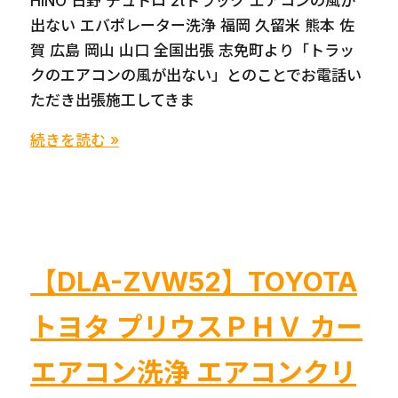
HINO 日野 デュトロ 2tトラック エアコンの風が
出ない エバポレーター洗浄 福岡 久留米 熊本 佐
賀 広島 岡山 山口 全国出張 志免町より「トラッ
クのエアコンの風が出ない」とのことでお電話い
ただき出張施工してきま
HINO
続きを読む »
日
野
デ
ュ
ト
【DLA-ZVW52】TOYOTA
ロ
2t
トヨタ プリウスＰＨＶ カー
ト
ラ
エアコン洗浄 エアコンクリ
ッ