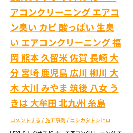
岡
アコンクリーニング エアコ
久
留
ン臭い カビ 酸っぱい 生臭
米
八
い エアコンクリーニング 福
女
筑
岡 熊本 久留米 佐賀 長崎 大
後
岡
分 宮崎 鹿児島 広川 柳川 大
山
全
木 大川 みやま 筑後 八女 う
国
きは 大牟田 北九州 糸島
対
応
コメントする
/
施工事例
/
ニシカタトシヒロ