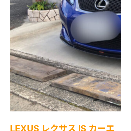
ニ
ン
グ
エ
ア
コ
ン
臭
い
花
粉
酸
っ
ぱ
い
福
LEXUS レクサス IS カーエ