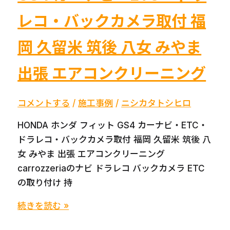
ー
ニ
レコ・バックカメラ取付 福
ン
岡 久留米 筑後 八女 みやま
グ
で
出張 エアコンクリーニング
健
康
＆
コメントする
/
施工事例
/
ニシカタトシヒロ
快
HONDA ホンダ フィット GS4 カーナビ・ETC・
適
ドラレコ・バックカメラ取付 福岡 久留米 筑後 八
空
女 みやま 出張 エアコンクリーニング
間
carrozzeriaのナビ ドラレコ バックカメラ ETC
を
の取り付け 持
実
現！
HONDA
続きを読む »
TOYOTA
ホ