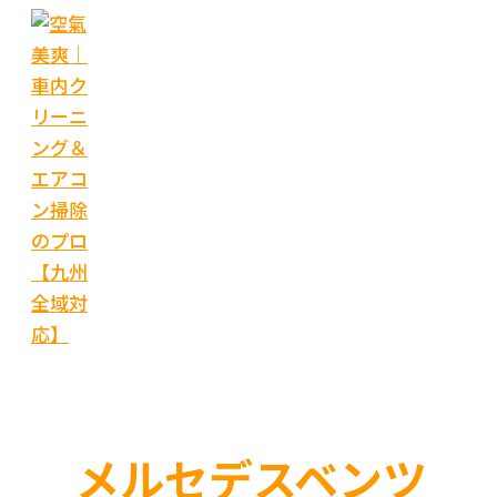
内
容
を
ス
キ
ッ
プ
メルセデスベンツ