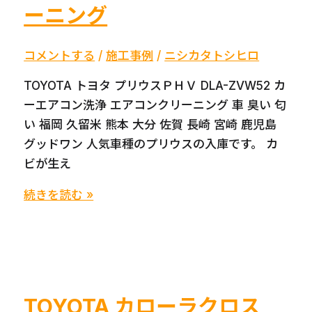
ーニング
ク
エ
ア
コメントする
/
施工事例
/
ニシカタトシヒロ
コ
TOYOTA トヨタ プリウスＰＨＶ DLA-ZVW52 カ
ン
ーエアコン洗浄 エアコンクリーニング 車 臭い 匂
の
い 福岡 久留米 熊本 大分 佐賀 長崎 宮崎 鹿児島
風
グッドワン 人気車種のプリウスの入庫です。 カ
が
ビが生え
出
な
【DLA-
続きを読む »
い
ZVW52】
エ
TOYOTA
バ
ト
ポ
ヨ
詰
タ
TOYOTA カローラクロス
ま
プ