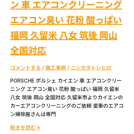
ン 車 エアコンクリーニング
女
み
エアコン臭い 花粉 酸っぱい
や
ま
福岡 久留米 八女 筑後 岡山
出
張
全国対応
エ
ア
コメントする
/
施工事例
/
ニシカタトシヒロ
コ
ン
PORSCHE ポルシェ カイエン 車 エアコンクリー
ク
ニング エアコン臭い 花粉 酸っぱい 福岡 久留米
リ
八女 筑後 岡山 全国対応 久留米市よりカイエンの
ー
カーエアコンクリーニングのご依頼 愛車のエアコ
ニ
ン掃除屋さんは専門
ン
PORSCHE
続きを読む »
グ