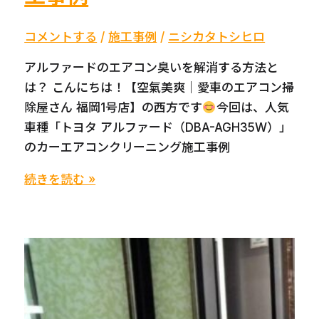
G
ク
コメントする
/
施工事例
/
ニシカタトシヒロ
ラ
アルファードのエアコン臭いを解消する方法と
ス
は？ こんにちは！【空氣美爽｜愛車のエアコン掃
の
除屋さん 福岡1号店】の西方です
今回は、人気
カ
車種「トヨタ アルファード（DBA-AGH35W）」
ー
のカーエアコンクリーニング施工事例
エ
ア
【福
続きを読む »
コ
岡
ン
発】
ク
カ
リ
ー
ー
エ
ニ
ア
ン
コ