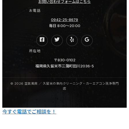
お問い合わせフォームはこちら
女
グ
お電話
う
タ
0942-25-8679
き
バ
毎日 8:00〜20:00
は
コ
大
臭
牟
い
所在地
田
福
〒830-0102
北
岡
福岡県久留米市三潴町田川2036-5
九
熊
州
本
糸
久
島
留
米
今すぐ電話でご相談を！
佐
賀
長