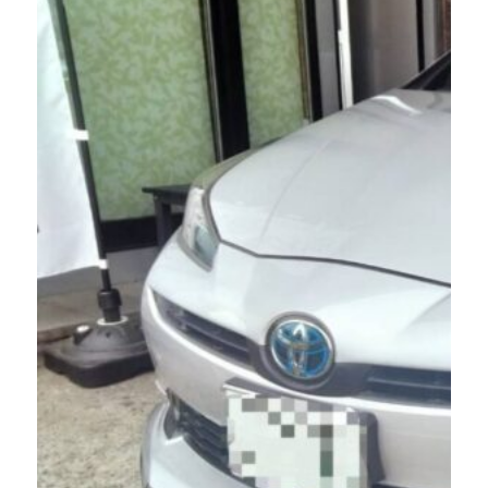
グ！
ン
エ
ク
ア
リ
コ
ー
ン
ニ
の
ン
カ
グ
ビ
で
臭・
車
健
内
康
の
被
臭
害
い
を
を
徹
徹
底
底