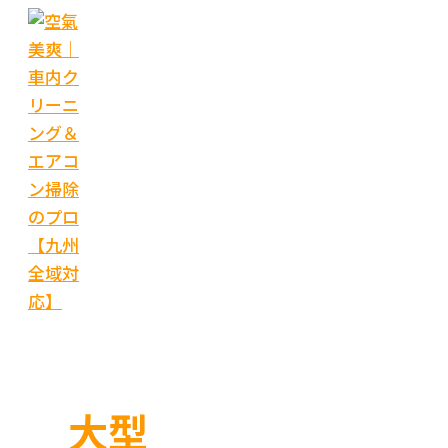
内
容
を
ス
キ
ッ
プ
大型