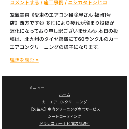
コメントする
/
施工事例
/
ニシカタトシヒロ
空氣美爽｟愛車のエアコン掃除屋さん 福岡1号
店｠西方です😄 多忙により疲れが溜まり投稿が
遅化になっており申し訳ございません💦 本日の投
稿は、北九州のタイヤ館様にて60ランクルのカー
エアコンクリーニングの様子になります。
ラ
続きを読む »
ン
ク
ル
メニュー
ラ
ホーム
ン
カーエアコンクリーニング
ド
【久留米】車内クリーニング専門サービス
ク
シートコーティング
ドラレコ カーナビ 電装品取付
ル