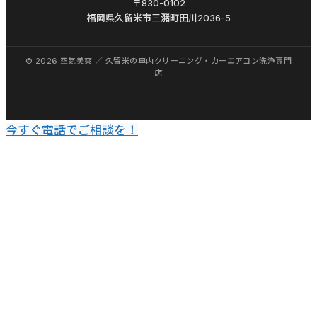
〒830-0102
リ
福岡県久留米市三潴町田川2036-5
ー
ニ
ン
グ
エ
バ
今すぐ電話でご相談を！
ポ
レ
ー
タ
ー
洗
浄
福
岡