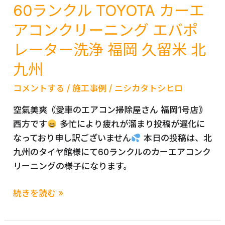
60ランクル TOYOTA カーエ
アコンクリーニング エバポ
レーター洗浄 福岡 久留米 北
九州
コメントする
/
施工事例
/
ニシカタトシヒロ
空氣美爽｟愛車のエアコン掃除屋さん 福岡1号店｠
西方です
多忙により疲れが溜まり投稿が遅化に
なっており申し訳ございません
本日の投稿は、北
九州のタイヤ館様にて60ランクルのカーエアコンク
リーニングの様子になります。
ラ
続きを読む »
ン
ク