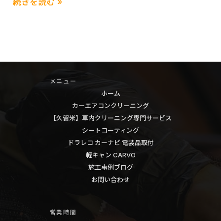
HINO
続きを読む »
ー
ト
エ
ラ
ア
ッ
コ
ク
ン
大
ク
メニュー
型
リ
ホーム
ト
ー
カーエアコンクリーニング
ラ
【久留米】車内クリーニング専門サービス
ニ
ッ
シートコーティング
ン
ク
ドラレコ カーナビ 電装品取付
グ
エ
軽キャン CARVO
エ
バ
施工事例ブログ
バ
お問い合わせ
ポ
ポ
レ
レ
ー
営業時間
ー