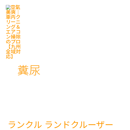
内
容
を
ス
キ
ッ
プ
糞尿
ランクル ランドクルーザー