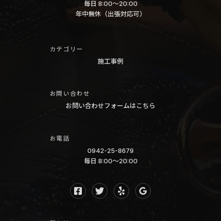
タ
毎日 8:00〜20:00
タ
年中無休（出張対応可）
ー
ー
洗
洗
浄
カテゴリー
浄
カ
施工事例
福
ー
岡
エ
久
お問い合わせ
ア
留
お問い合わせフォームはこちら
コ
米
ン
北
お電話
ク
九
0942-25-8679
リ
州
毎日 8:00〜20:00
ー
ニ
ン
グ