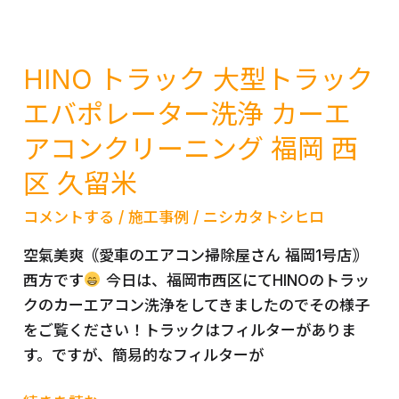
ル
ラ
ン
HINO トラック 大型トラック
ド
エバポレーター洗浄 カーエ
ク
アコンクリーニング 福岡 西
ル
ー
区 久留米
ザ
ー
コメントする
/
施工事例
/
ニシカタトシヒロ
60
空氣美爽｟愛車のエアコン掃除屋さん 福岡1号店｠
ラ
西方です
今日は、福岡市西区にてHINOのトラッ
ン
クのカーエアコン洗浄をしてきましたのでその様子
ク
をご覧ください！トラックはフィルターがありま
ル
す。ですが、簡易的なフィルターが
TOYOTA
カ