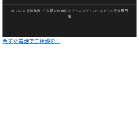
佐
賀
伊
万
里
今すぐ電話でご相談を！
武
雄