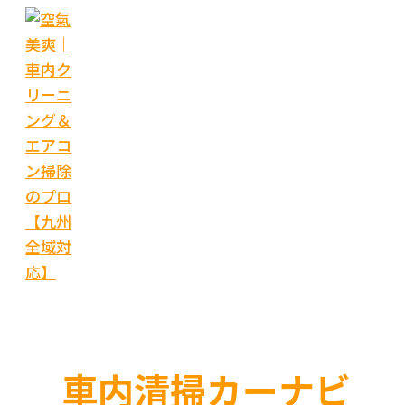
内
容
を
ス
キ
ッ
プ
車内清掃カーナビ