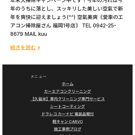
年末大掃除キャンペーン中です！今年の汚れは今
年のうちに落とし、スッキリした美しい空氣で新
年を爽快に迎えましょう(^^) 空氣美爽｟愛車のエ
アコン掃除屋さん 福岡1号店｠ TEL 0942-25-
8679 MAIL kuu
BMW
続きを読む »
320i
輸
入
メニュー
車
ホーム
大
カーエアコンクリーニング
掃
【久留米】車内クリーニング専門サービス
除
シートコーティング
ドラレコ カーナビ 電装品取付
車
軽キャン CARVO
エ
施工事例ブログ
ア