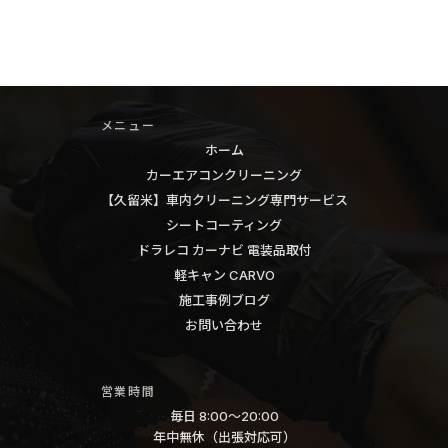
福
ゴ
岡
ン
セ
R
ル
車
ス
メニュー
内
タ
ホーム
ク
ー
カーエアコンクリーニング
リ
【久留米】車内クリーニング専門サービス
CS-
ー
シートコーティング
91FH
ニ
ドラレコ カーナビ 電装品取付
前
ン
軽キャン CARVO
後
グ
施工事例ブログ
2
お問い合わせ
車
カ
内
メ
清
営業時間
置
掃
毎日 8:00〜20:00
き
年中無休（出張対応可）
カ