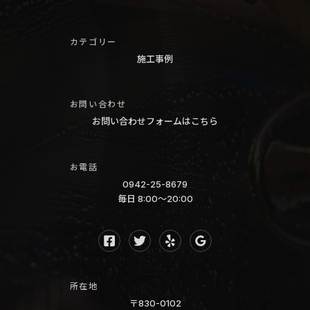
去
ー
り
エ
カテゴリー
防
ア
施工事例
止
コ
装
ン
置
お問い合わせ
ク
お問い合わせフォームはこちら
リ
ー
お電話
ニ
0942-25-8679
ン
毎日 8:00〜20:00
グ
久
留
米
置
所在地
き
〒830-0102