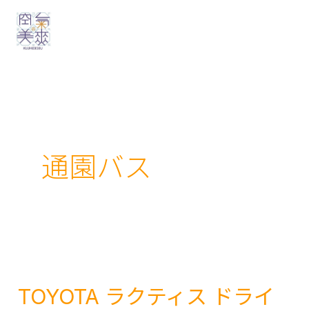
内
容
を
ス
キ
ッ
プ
通園バス
TOYOTA ラクティス ドライ