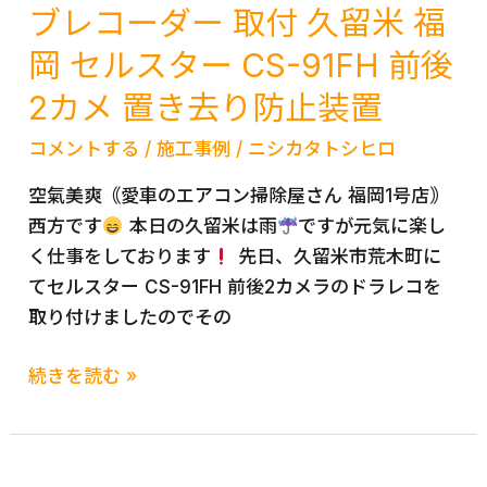
ブレコーダー 取付 久留米 福
岡 セルスター CS-91FH 前後
2カメ 置き去り防止装置
コメントする
/
施工事例
/
ニシカタトシヒロ
空氣美爽｟愛車のエアコン掃除屋さん 福岡1号店｠
西方です
本日の久留米は雨
ですが元気に楽し
く仕事をしております
先日、久留米市荒木町に
てセルスター CS-91FH 前後2カメラのドラレコを
取り付けましたのでその
TOYOTA
続きを読む »
ラ
ク
テ