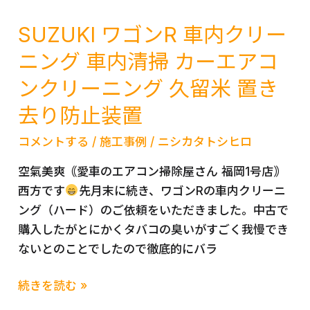
ィ
ス
SUZUKI ワゴンR 車内クリー
ド
ニング 車内清掃 カーエアコ
ラ
ンクリーニング 久留米 置き
イ
ブ
去り防止装置
レ
コ
コメントする
/
施工事例
/
ニシカタトシヒロ
ー
空氣美爽｟愛車のエアコン掃除屋さん 福岡1号店｠
ダ
西方です
先月末に続き、ワゴンRの車内クリーニ
ー
ング（ハード）のご依頼をいただきました。中古で
取
購入したがとにかくタバコの臭いがすごく我慢でき
付
ないとのことでしたので徹底的にバラ
久
留
SUZUKI
続きを読む »
米
ワ