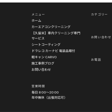
エ
底
ア
解
メニュー
カテゴリー
コ
説
ホーム
ン
カーエアコンクリーニング
ク
【久留米】車内クリーニング専門
お問い合わせ
サービス
リ
シートコーティング
ー
ドラレコ カーナビ 電装品取付
ニ
軽キャン CARVO
お電話
ン
施工事例ブログ
グ
お問い合わせ
車
内
営業時間
ク
毎日 8:00〜20:00
リ
年中無休（出張対応可）
ー
ニ