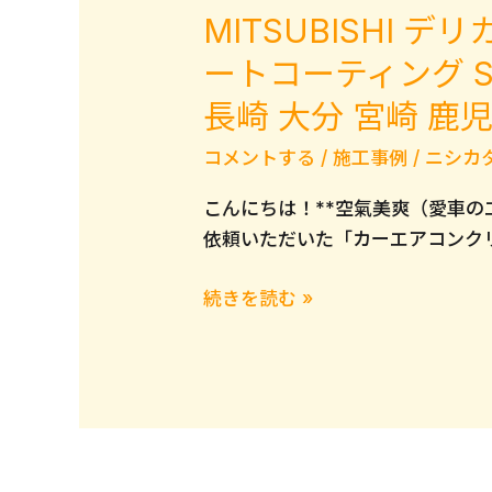
MITSUBISHI
ン
グ
ートコーティング S
で
長崎 大分 宮崎 鹿
車
内
コメントする
/
施工事例
/
ニシカ
環
こんにちは！**空氣美爽（愛車の
境
依頼いただいた「カーエアコンクリ
を
快
MITSUBISHI
続きを読む »
適
デ
＆
リ
健
カ
康
D5
的
カ
に！
ー
徹