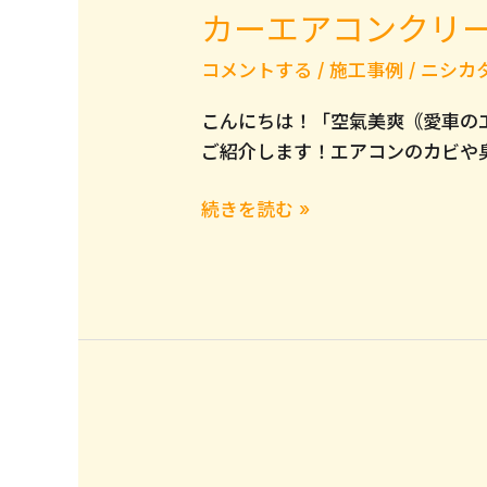
カーエアコンクリ
コメントする
/
施工事例
/
ニシカ
こんにちは！「空氣美爽｟愛車のエ
ご紹介します！エアコンのカビや
カ
続きを読む »
ー
エ
ア
コ
ン
ク
リ
ー
ニ