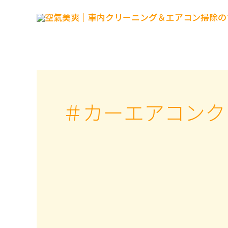
内
容
を
ス
キ
ッ
プ
＃カーエアコンク