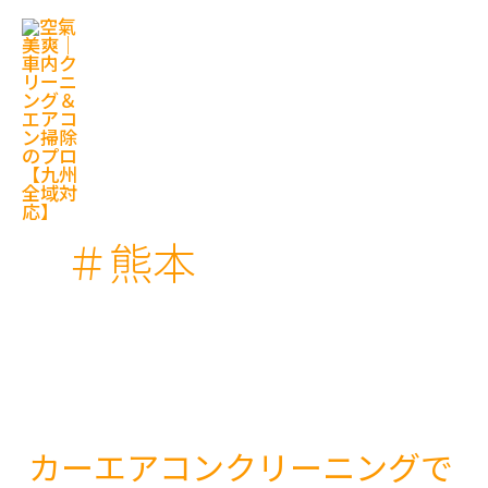
内
容
を
ス
キ
ッ
プ
＃熊本
カーエアコンクリーニングで