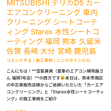
MITSUBISHI デリカD5 カー
ク
エアコンクリーニング 車内
リ
クリーニング シートコーテ
ー
ニ
ィング Starex 水性シートコ
ン
ーティング 福岡 熊本 久留米
グ
で
佐賀 長崎 大分 宮崎 鹿児島
車
コメントする
/
施工事例
/
ニシカタトシヒロ
内
環
こんにちは！**空氣美爽（愛車のエアコン掃除屋さ
境
ん 福岡1号店）**の西方です
本日は、熊本市南区
を
の中古車販売店様からご依頼いただいた「カーエア
快
コンクリーニング」と「Starex水性シートコーティ
適
ング」の施工事例をご紹介
＆
健