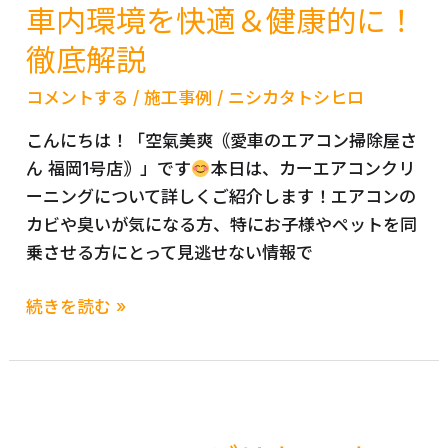
車内環境を快適＆健康的に！
徹底解説
コメントする
/
施工事例
/
ニシカタトシヒロ
こんにちは！「空氣美爽｟愛車のエアコン掃除屋さ
ん 福岡1号店｠」です
本日は、カーエアコンクリ
ーニングについて詳しくご紹介します！エアコンの
カビや臭いが気になる方、特にお子様やペットを同
乗させる方にとって見逃せない情報で
カ
続きを読む »
ー
エ
ア
コ
ン