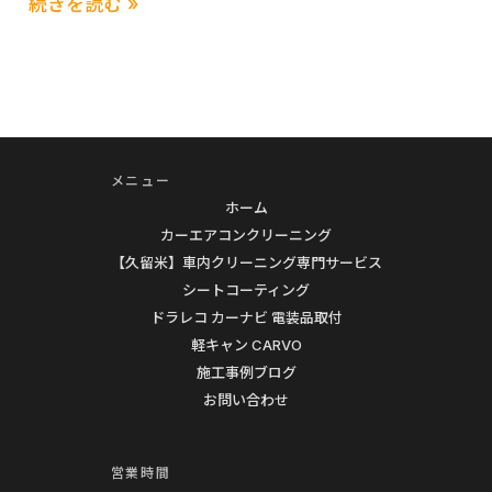
MITSUBISHI
続きを読む »
康
デ
的
リ
に！
カ
徹
D5
底
カ
解
メニュー
ー
ホーム
説
エ
カーエアコンクリーニング
ア
【久留米】車内クリーニング専門サービス
コ
シートコーティング
ン
ドラレコ カーナビ 電装品取付
ク
軽キャン CARVO
リ
施工事例ブログ
お問い合わせ
ー
ニ
ン
営業時間